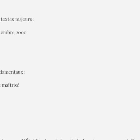
 textes majeurs :
écembre 2000
ndamentaux :
 maîtrisé